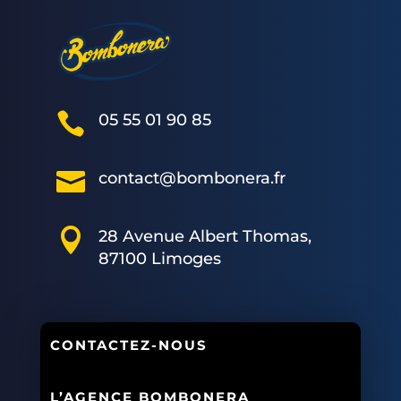

05 55 01 90 85

contact@bombonera.fr

28 Avenue Albert Thomas,
87100 Limoges
CONTACTEZ-NOUS
L’AGENCE BOMBONERA