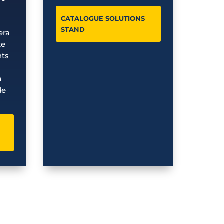
CATALOGUE SOLUTIONS
STAND
era
te
nts
a
de