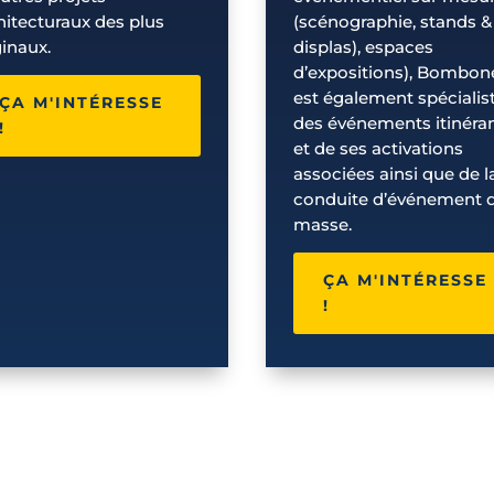
hitecturaux des plus
(scénographie, stands &
ginaux.
displas), espaces
d’expositions), Bombon
est également spécialis
ÇA M'INTÉRESSE
des événements itinéra
!
et de ses activations
associées ainsi que de l
conduite d’événement 
masse.
ÇA M'INTÉRESSE
!