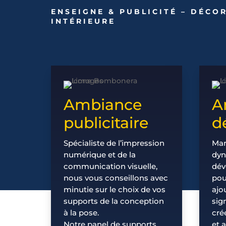
ENSEIGNE & PUBLICITÉ – DÉCO
INTÉRIEURE
Ambiance
A
publicitaire
d
Spécialiste de l’impression
Mar
numérique et de la
dyn
communication visuelle,
dév
nous vous conseillons avec
pou
minutie sur le choix de vos
ajo
supports de la conception
sig
à la pose.
cré
Notre panel de supports
et 