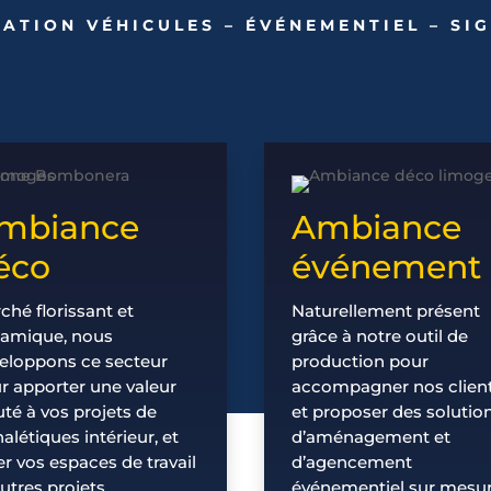
RATION VÉHICULES – ÉVÉNEMENTIEL – SI
mbiance
Ambiance
éco
événement
ché florissant et
Naturellement présent
amique, nous
grâce à notre outil de
eloppons ce secteur
production pour
r apporter une valeur
accompagner nos clien
uté à vos projets de
et proposer des solutio
nalétiques intérieur, et
d’aménagement et
er vos espaces de travail
d’agencement
autres projets
événementiel sur mesu