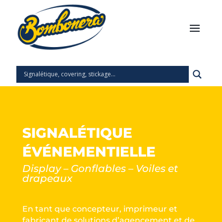
SIGNALÉTIQUE
ÉVÉNEMENTIELLE
Display – Gonflables – Voiles et
drapeaux
En tant que concepteur, imprimeur et
fabricant de solutions d’agencement et de