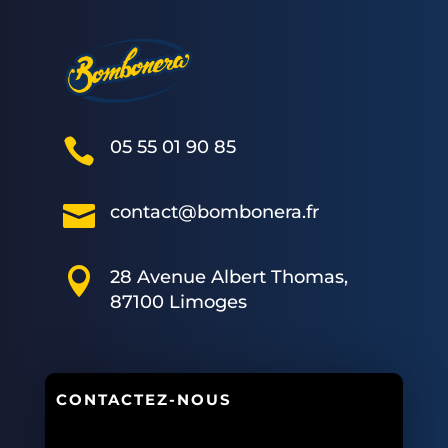

05 55 01 90 85

contact@bombonera.fr

28 Avenue Albert Thomas,
87100 Limoges
CONTACTEZ-NOUS